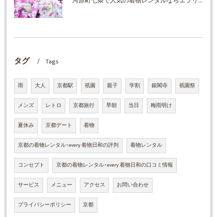
河原町七条で人気の着物レンタルならエブリ着物日和
タグ
Tags
雨
大人
京都駅
祇園
親子
学割
銀閣寺
祇園祭
メンズ
レトロ
京都旅行
早朝
当日
梅雨明け
夏休み
京都デート
着物
京都の着物レンタル･every 着物日和の評判
着物レンタル
コンセプト
京都の着物レンタル･every 着物日和の口コミ情報
サービス
メニュー
アクセス
お問い合わせ
プライバシーポリシー
京都