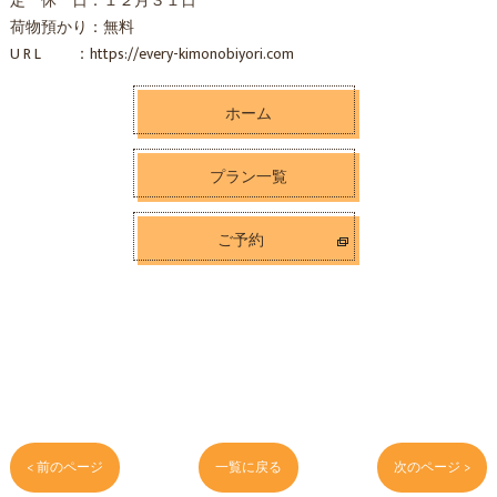
定 休 日：１２月３１日
荷物預かり：無料
U R L ：https://every-kimonobiyori.com
ホーム
プラン一覧
ご予約
< 前のページ
一覧に戻る
次のページ >