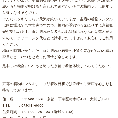
れます）いよいよ本格的な夏の到来を待つばかり。京都は祇園祭が
終わると梅雨が明けると言われてますが、今年の梅雨明けは例年よ
り遅くなりそうです。
そんなスッキリしない天気が続いていますが、当店の着物レンタル
は雨に濡れても大丈夫ですので、梅雨の季節でも気にせずに京都観
光が楽しめます。雨に濡れたり多少の泥はね汚れなんかは落とせま
すので、クリーニング代などは請求いたしません！安心してご利用
ください。
梅雨の時期だからこそ、雨に濡れた石畳の小道や昔ながらの木造の
家屋など、いつもと違った風情が楽しめます。
是非この機会にいつもと違った京都で着物体験してみてください。
京都の着物レンタル、エブリ着物日和では皆様のご来店を心よりお
待ちしております。
住 所 ：〒600-8146 京都市下京区材木町458 大利ビル４F
T E L ：075-341-9000
営業時間 ：9：00～20：00（返却19：30）