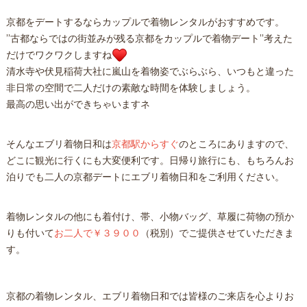
京都をデートするならカップルで着物レンタルがおすすめです。
”古都ならではの街並みが残る京都をカップルで着物デート”考えた
だけでワクワクしますね
清水寺や伏見稲荷大社に嵐山を着物姿でぶらぶら、いつもと違った
非日常の空間で二人だけの素敵な時間を体験しましょう。
最高の思い出ができちゃいますネ
そんなエブリ着物日和は
京都駅からすぐ
のところにありますので、
どこに観光に行くにも大変便利です。日帰り旅行にも、もちろんお
泊りでも二人の京都デートにエブリ着物日和をご利用ください。
着物レンタルの他にも着付け、帯、小物バッグ、草履に荷物の預か
りも付いて
お二人で￥３９００
（税別）でご提供させていただきま
す。
京都の着物レンタル、エブリ着物日和では皆様のご来店を心よりお