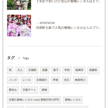
下京区で安いけど安心の着物レンタルはエブリ着物日和
2019/10/30
河原町七条で人気の着物レンタルならエブリ着物日和
タグ
Tags
雨
大人
京都駅
祇園
親子
学割
銀閣寺
祇園祭
メンズ
レトロ
京都旅行
早朝
当日
梅雨明け
夏休み
京都デート
着物
京都の着物レンタル･every 着物日和の評判
着物レンタル