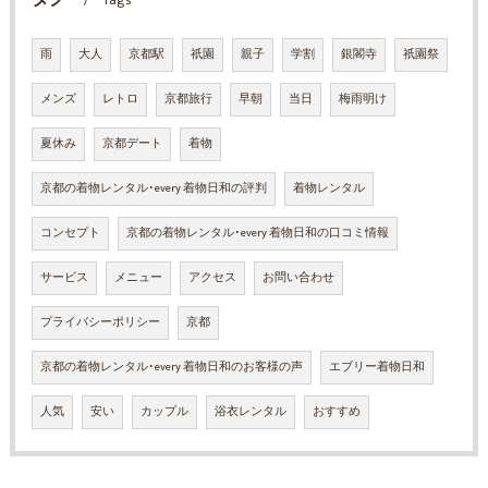
Tags
雨
大人
京都駅
祇園
親子
学割
銀閣寺
祇園祭
メンズ
レトロ
京都旅行
早朝
当日
梅雨明け
夏休み
京都デート
着物
京都の着物レンタル･every 着物日和の評判
着物レンタル
コンセプト
京都の着物レンタル･every 着物日和の口コミ情報
サービス
メニュー
アクセス
お問い合わせ
プライバシーポリシー
京都
京都の着物レンタル･every 着物日和のお客様の声
エブリー着物日和
人気
安い
カップル
浴衣レンタル
おすすめ