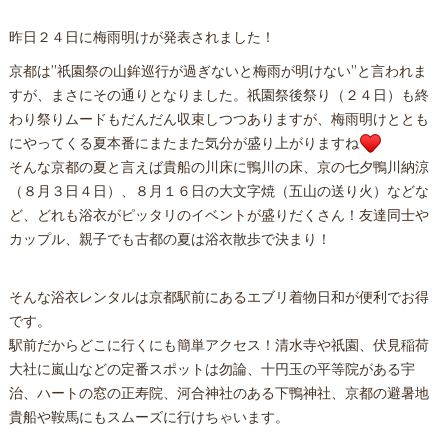
昨日２４日に梅雨明けが発表されました！
京都は”祇園祭の山鉾巡行が過ぎないと梅雨が明けない”と言われま
すが、まさにその通りとなりました。祇園祭後祭り（２４日）も終
わり祭りムードもだんだん収束しつつありますが、梅雨明けととも
にやってくる夏本番にまたまた気分が盛り上がりますね
そんな京都の夏と言えば貴船の川床に鴨川の床、京の七夕鴨川納涼
（８月３日４日）、８月１６日の大文字焼（五山の送り火）などな
ど、どれも浴衣がピッタリのイベントが盛りだくさん！友達同士や
カップル、親子でも古都の夏は浴衣散歩で決まり！
そんな浴衣レンタルは京都駅前にあるエブリ着物日和が便利でお得
です。
駅前だからどこに行くにも簡単アクセス！清水寺や祇園、伏見稲荷
大社に嵐山などの定番スポットは勿論、十円玉の平等院がある宇
治、ハートの窓の正寿院、河合神社のある下鴨神社、京都の避暑地
貴船や鞍馬にもスムーズに行けちゃいます。