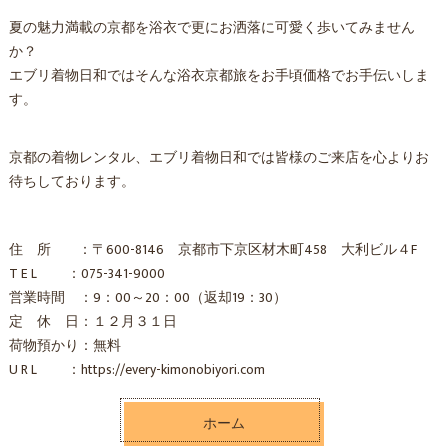
夏の魅力満載の京都を浴衣で更にお洒落に可愛く歩いてみません
か？
エブリ着物日和ではそんな浴衣京都旅をお手頃価格でお手伝いしま
す。
京都の着物レンタル、エブリ着物日和では皆様のご来店を心よりお
待ちしております。
住 所 ：〒600-8146 京都市下京区材木町458 大利ビル４F
T E L ：075-341-9000
営業時間 ：9：00～20：00（返却19：30）
定 休 日：１２月３１日
荷物預かり：無料
U R L ：https://every-kimonobiyori.com
ホーム