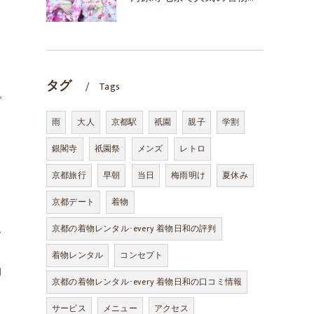
タグ
Tags
で
雨
大人
京都駅
祇園
親子
学割
銀閣寺
祇園祭
メンズ
レトロ
京都旅行
早朝
当日
梅雨明け
夏休み
京都デート
着物
京都の着物レンタル･every 着物日和の評判
合
１
着物レンタル
コンセプト
物
京都の着物レンタル･every 着物日和の口コミ情報
サービス
メニュー
アクセス