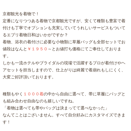
京都観光を着物で！
定番になりつつある着物で京都観光ですが、安くて種類も豊富で着
付けも丁寧でオプションも充実していてうれしいサービスもついて
るエブリ着物日和はいかがですか？
着物、浴衣の着付けに必要な小物類に草履バッグも全部セットでお
値段はなんと
￥１９５０
～とお値打ち価格にてご奉仕しておりま
す。
しかも一流ホテルやブライダルの現場で活躍するプロが着付けやヘ
アセットを担当しますので、仕上がりは綺麗で着崩れもしにくく、
大変ご好評頂いております。
種類もやく
１０００着
の中から自由に選べて、帯に草履にバッグと
も組み合わせ自由なのも嬉しいですね。
「着物は選べても帯やバッグは決まってて選べなかった」
なんてことはございません。すべて自分好みにカスタマイズできま
す！