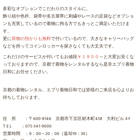
多彩なオプションでこだわりのスタイルに。
飾り紐や色衿、袋帯や名古屋帯に刺繍やレースの足袋などオプショ
ンも充実しているので着物に拘る方でもきっとご満足いただけま
す。
更に
荷物の預かりも無料
で付いているので、大きなキャリーバッグ
などを持ってコインロッカーを探さなくても大丈夫です。
これだけのサービスが付いてもお値段
￥１９５０
～と大変お安くな
っておりますので、京都で着物をレンタルするなら是非エブリ着物
日和にお任せください。
京都の着物レンタル、エブリ着物日和では皆様のご来店を心よりお
待ちしております。
住 所 ：〒600-8146 京都市下京区材木町458 大利ビル４F
T E L ：075-341-9000
営業時間 ：9：00～20：00（返却19：30）