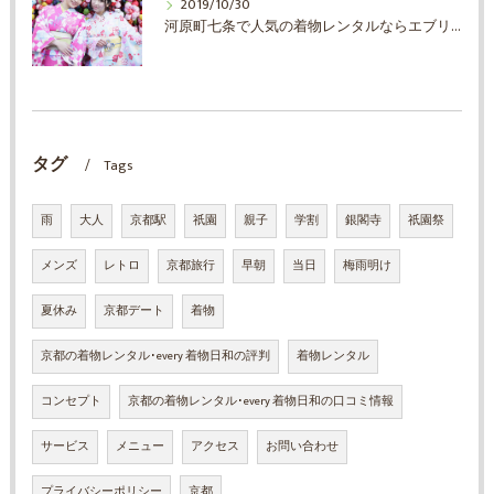
2019/10/30
河原町七条で人気の着物レンタルならエブリ着物日和
タグ
Tags
雨
大人
京都駅
祇園
親子
学割
銀閣寺
祇園祭
メンズ
レトロ
京都旅行
早朝
当日
梅雨明け
夏休み
京都デート
着物
京都の着物レンタル･every 着物日和の評判
着物レンタル
コンセプト
京都の着物レンタル･every 着物日和の口コミ情報
サービス
メニュー
アクセス
お問い合わせ
プライバシーポリシー
京都