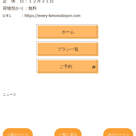
定 休 日：１２月３１日
荷物預かり：無料
U R L ：https://every-kimonobiyori.com
ホーム
プラン一覧
ご予約
ニュース
< 前のページ
一覧に戻る
次のページ >