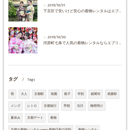
2019/10/31
下京区で安いけど安心の着物レンタルはエブリ着物日和
2019/10/30
河原町七条で人気の着物レンタルならエブリ着物日和
タグ
Tags
雨
大人
京都駅
祇園
親子
学割
銀閣寺
祇園祭
メンズ
レトロ
京都旅行
早朝
当日
梅雨明け
夏休み
京都デート
着物
京都の着物レンタル･every 着物日和の評判
着物レンタル