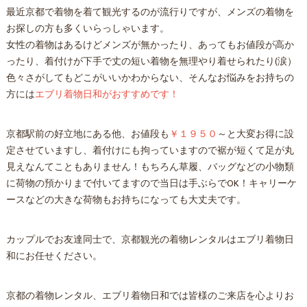
最近京都で着物を着て観光するのが流行りですが、メンズの着物を
お探しの方も多くいらっしゃいます。
女性の着物はあるけどメンズが無かったり、あってもお値段が高か
ったり、着付けが下手で丈の短い着物を無理やり着せられたり(涙）
色々さがしてもどこがいいかわからない、そんなお悩みをお持ちの
方には
エブリ着物日和がおすすめです！
京都駅前の好立地にある他、お値段も
￥１９５０
～と大変お得に設
定させていますし、着付けにも拘っていますので裾が短くて足が丸
見えなんてこともありません！もちろん草履、バッグなどの小物類
に荷物の預かりまで付いてますので当日は手ぶらでOK！キャリーケ
ースなどの大きな荷物もお持ちになっても大丈夫です。
カップルでお友達同士で、京都観光の着物レンタルはエブリ着物日
和にお任せください。
京都の着物レンタル、エブリ着物日和では皆様のご来店を心よりお