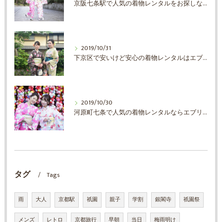
京阪七条駅で人気の着物レンタルをお探しならエブリ着物日和
2019/10/31
下京区で安いけど安心の着物レンタルはエブリ着物日和
2019/10/30
河原町七条で人気の着物レンタルならエブリ着物日和
タグ
Tags
雨
大人
京都駅
祇園
親子
学割
銀閣寺
祇園祭
メンズ
レトロ
京都旅行
早朝
当日
梅雨明け