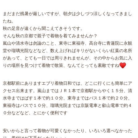
まだまだ残暑が厳しいですが、朝夕は少しづつ涼しくなってきまし
たね。
秋の足音が遠くから聞こえてきそうです。
そんな秋の京都で親子で着物を着てみませんか？
嵐山や清水寺は勿論のこと、東寺に東福寺、高台寺に青蓮院に永観
堂や瑠璃光院などなど、数え上げればキリがないくらい紅葉の名所
があって、とても一日では周りきれませんが、その中からお気に入
りの場所を見つけて着物で散策、なんてとっても素敵ですね
京都駅前にありますエブリ着物日和では、どこに行くにも簡単にア
クセス出来ます。嵐山まではＪＲ１本で京都駅からやく１５分、清
水寺まではばす１本で約１０分、東寺まではバス１本で約２０分、
東福寺はバスで１０分、瑠璃光院までは京阪電車と叡山電車で約４
０分などなど、とにかく便利です
安いからと言って着物が可愛くなかったり、いろいろ選べなかった