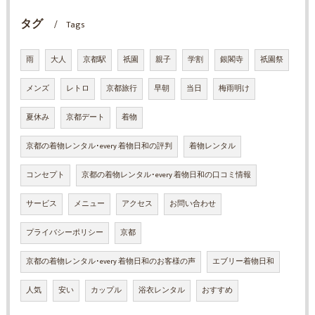
タグ
Tags
雨
大人
京都駅
祇園
親子
学割
銀閣寺
祇園祭
メンズ
レトロ
京都旅行
早朝
当日
梅雨明け
夏休み
京都デート
着物
京都の着物レンタル･every 着物日和の評判
着物レンタル
コンセプト
京都の着物レンタル･every 着物日和の口コミ情報
サービス
メニュー
アクセス
お問い合わせ
プライバシーポリシー
京都
京都の着物レンタル･every 着物日和のお客様の声
エブリー着物日和
人気
安い
カップル
浴衣レンタル
おすすめ