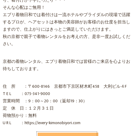
り、着付けが下手だったり・・・
そんな心配はご無用！
エブリ着物日和では着付けは一流ホテルやブライダルの現場で活躍
するプロが、ヘアセットは本物の美容師がお客様のお仕度を担当し
ますので、仕上がりにはきっとご満足していただけます。
秋の京都で親子で着物レンタルをお考えの方、是非一度お試しくだ
さい。
京都の着物レンタル、エブリ着物日和では皆様のご来店を心よりお
待ちしております。
住 所 ：〒600-8146 京都市下京区材木町458 大利ビル４F
T E L ：075-341-9000
営業時間 ：9：00～20：00（返却19：30）
定 休 日：１２月３１日
荷物預かり：無料
U R L ：https://every-kimonobiyori.com