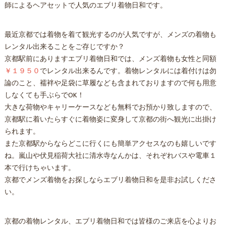
師によるヘアセットで人気のエブリ着物日和です。
最近京都では着物を着て観光するのが人気ですが、メンズの着物も
レンタル出来ることをご存じですか？
京都駅前にありますエブリ着物日和では、メンズ着物も女性と同額
￥１９５０
でレンタル出来るんです。着物レンタルには着付けは勿
論のこと、襦袢や足袋に草履なども含まれておりますので何も用意
しなくても手ぶらでOK！
大きな荷物やキャリーケースなども無料でお預かり致しますので、
京都駅に着いたらすぐに着物姿に変身して京都の街へ観光に出掛け
られます。
また京都駅からならどこに行くにも簡単アクセスなのも嬉しいです
ね。嵐山や伏見稲荷大社に清水寺なんかは、それぞれバスや電車１
本で行けちゃいます。
京都でメンズ着物をお探しならエブリ着物日和を是非お試しくださ
い。
京都の着物レンタル、エブリ着物日和では皆様のご来店を心よりお