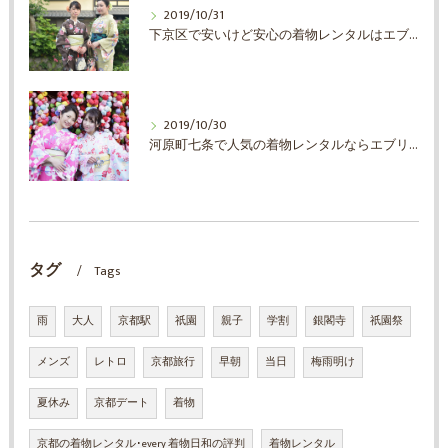
2019/10/31
下京区で安いけど安心の着物レンタルはエブリ着物日和
2019/10/30
河原町七条で人気の着物レンタルならエブリ着物日和
タグ
Tags
雨
大人
京都駅
祇園
親子
学割
銀閣寺
祇園祭
メンズ
レトロ
京都旅行
早朝
当日
梅雨明け
夏休み
京都デート
着物
京都の着物レンタル･every 着物日和の評判
着物レンタル