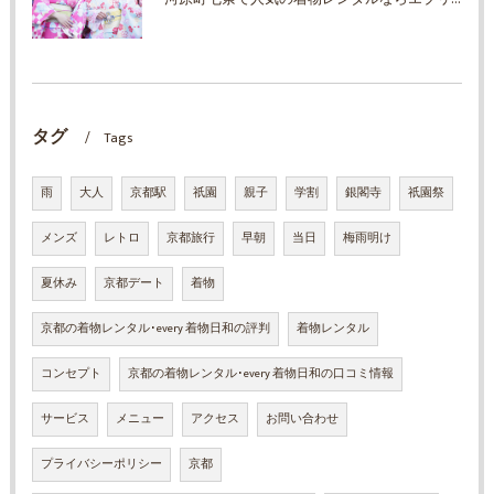
タグ
Tags
雨
大人
京都駅
祇園
親子
学割
銀閣寺
祇園祭
メンズ
レトロ
京都旅行
早朝
当日
梅雨明け
夏休み
京都デート
着物
京都の着物レンタル･every 着物日和の評判
着物レンタル
コンセプト
京都の着物レンタル･every 着物日和の口コミ情報
サービス
メニュー
アクセス
お問い合わせ
プライバシーポリシー
京都