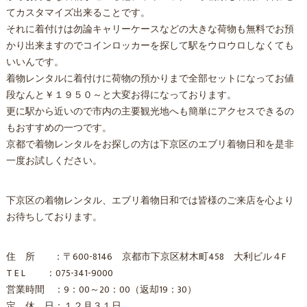
てカスタマイズ出来ることです。
それに着付けは勿論キャリーケースなどの大きな荷物も無料でお預
かり出来ますのでコインロッカーを探して駅をウロウロしなくても
いいんです。
着物レンタルに着付けに荷物の預かりまで全部セットになってお値
段なんと￥１９５０～と大変お得になっております。
更に駅から近いので市内の主要観光地へも簡単にアクセスできるの
もおすすめの一つです。
京都で着物レンタルをお探しの方は下京区のエブリ着物日和を是非
一度お試しください。
下京区の着物レンタル、エブリ着物日和では皆様のご来店を心より
お待ちしております。
住 所 ：〒600-8146 京都市下京区材木町458 大利ビル４F
T E L ：075-341-9000
営業時間 ：9：00～20：00（返却19：30）
定 休 日：１２月３１日