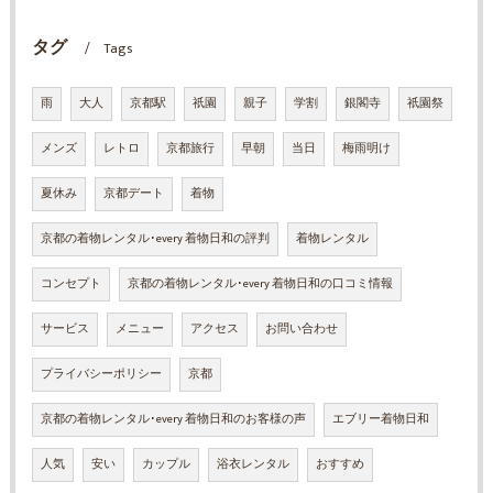
タグ
Tags
雨
大人
京都駅
祇園
親子
学割
銀閣寺
祇園祭
メンズ
レトロ
京都旅行
早朝
当日
梅雨明け
夏休み
京都デート
着物
京都の着物レンタル･every 着物日和の評判
着物レンタル
コンセプト
京都の着物レンタル･every 着物日和の口コミ情報
サービス
メニュー
アクセス
お問い合わせ
プライバシーポリシー
京都
京都の着物レンタル･every 着物日和のお客様の声
エブリー着物日和
人気
安い
カップル
浴衣レンタル
おすすめ