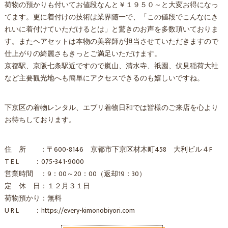
荷物の預かりも付いてお値段なんと￥１９５０～と大変お得になっ
てます。更に着付けの技術は業界随一で、「この値段でこんなにき
れいに着付けていただけるとは」と驚きのお声を多数頂いておりま
す。またヘアセットは本物の美容師が担当させていただきますので
仕上がりの綺麗さもきっとご満足いただけます。
京都駅、京阪七条駅近ですので嵐山、清水寺、祇園、伏見稲荷大社
など主要観光地へも簡単にアクセスできるのも嬉しいですね。
下京区の着物レンタル、エブリ着物日和では皆様のご来店を心より
お待ちしております。
住 所 ：〒600-8146 京都市下京区材木町458 大利ビル４F
T E L ：075-341-9000
営業時間 ：9：00～20：00（返却19：30）
定 休 日：１２月３１日
荷物預かり：無料
U R L ：https://every-kimonobiyori.com