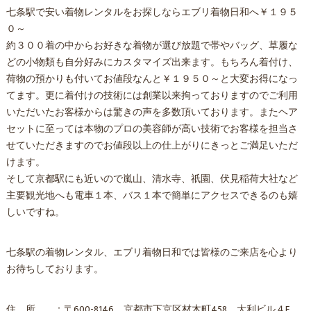
七条駅で安い着物レンタルをお探しならエブリ着物日和へ￥１９５
０～
約３００着の中からお好きな着物が選び放題で帯やバッグ、草履な
どの小物類も自分好みにカスタマイズ出来ます。もちろん着付け、
荷物の預かりも付いてお値段なんと￥１９５０～と大変お得になっ
てます。更に着付けの技術には創業以来拘っておりますのでご利用
いただいたお客様からは驚きの声を多数頂いております。またヘア
セットに至っては本物のプロの美容師が高い技術でお客様を担当さ
せていただきますのでお値段以上の仕上がりにきっとご満足いただ
けます。
そして京都駅にも近いので嵐山、清水寺、祇園、伏見稲荷大社など
主要観光地へも電車１本、バス１本で簡単にアクセスできるのも嬉
しいですね。
七条駅の着物レンタル、エブリ着物日和では皆様のご来店を心より
お待ちしております。
住 所 ：〒600-8146 京都市下京区材木町458 大利ビル４F