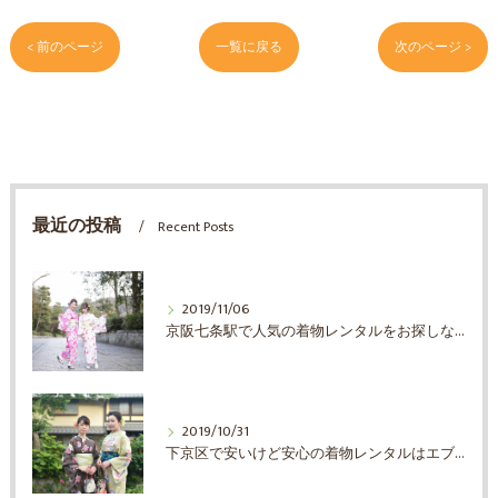
< 前のページ
一覧に戻る
次のページ >
最近の投稿
Recent Posts
2019/11/06
京阪七条駅で人気の着物レンタルをお探しならエブリ着物日和
2019/10/31
下京区で安いけど安心の着物レンタルはエブリ着物日和