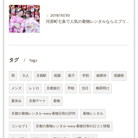
2019/10/30
河原町七条で人気の着物レンタルならエブリ着物日和
タグ
Tags
雨
大人
京都駅
祇園
親子
学割
銀閣寺
祇園祭
メンズ
レトロ
京都旅行
早朝
当日
梅雨明け
夏休み
京都デート
着物
京都の着物レンタル･every 着物日和の評判
着物レンタル
コンセプト
京都の着物レンタル･every 着物日和の口コミ情報